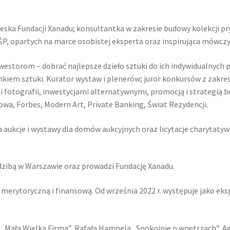
zeska Fundacji Xanadu; konsultantka w zakresie budowy kolekcji pr
ŚP, opartych na marce osobistej eksperta oraz inspirująca mówczy
storom – dobrać najlepsze dzieło sztuki do ich indywidualnych p
nkiem sztuki. Kurator wystaw i plenerów; juror konkursów z zakres
 fotografii, inwestycjami alternatywnymi, promocją i strategią bu
wa, Forbes, Modern Art, Private Banking, Świat Rezydencji.
aukcje i wystawy dla domów aukcyjnych oraz licytacje charytatywn
iedzibą w Warszawie oraz prowadzi Fundację Xanadu.
ć merytoryczną i finansową. Od września 2022 r. występuje jako e
Mała Wielka Firma”, Rafała Hampela „Spokojnie o wnętrzach”, Agn