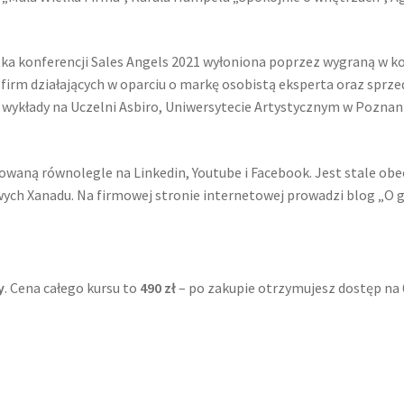
tka konferencji Sales Angels 2021 wyłoniona poprzez wygraną w ko
firm działających w oparciu o markę osobistą eksperta oraz sprzed
wykłady na Uczelni Asbiro, Uniwersytecie Artystycznym w Poznaniu
waną równolegle na Linkedin, Youtube i Facebook. Jest stale obe
ych Xanadu. Na firmowej stronie internetowej prowadzi blog „O gu
y
. Cena całego kursu to
490 zł
– po zakupie otrzymujesz dostęp na 