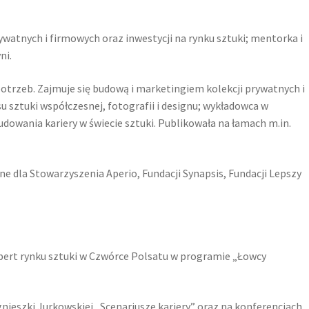
ywatnych i firmowych oraz inwestycji na rynku sztuki; mentorka i
ni.
otrzeb. Zajmuje się budową i marketingiem kolekcji prywatnych i
u sztuki współczesnej, fotografii i designu; wykładowca w
dowania kariery w świecie sztuki. Publikowała na łamach m.in.
e dla Stowarzyszenia Aperio, Fundacji Synapsis, Fundacji Lepszy
kspert rynku sztuki w Czwórce Polsatu w programie „Łowcy
ieszki Jurkowskiej „Scenariusze kariery” oraz na konferencjach