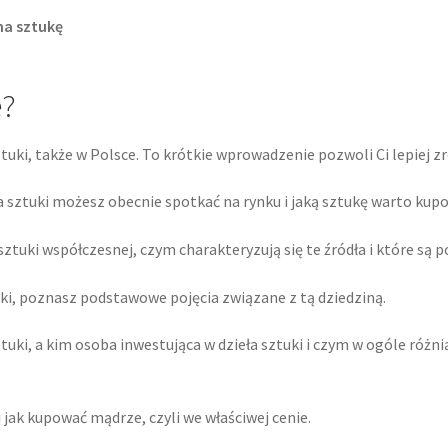
na sztukę
e?
ztuki, także w Polsce. To krótkie wprowadzenie pozwoli Ci lepiej 
ła sztuki możesz obecnie spotkać na rynku i jaką sztukę warto kup
ztuki współczesnej, czym charakteryzują się te źródła i które są 
ki, poznasz podstawowe pojęcia związane z tą dziedziną.
uki, a kim osoba inwestująca w dzieła sztuki i czym w ogóle różnią
i jak kupować mądrze, czyli we właściwej cenie.