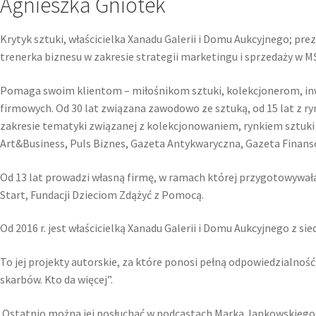
Agnieszka Gniotek
Krytyk sztuki, właścicielka Xanadu Galerii i Domu Aukcyjnego; pre
trenerka biznesu w zakresie strategii marketingu i sprzedaży w M
Pomaga swoim klientom – miłośnikom sztuki, kolekcjonerom, inwe
firmowych. Od 30 lat związana zawodowo ze sztuką, od 15 lat z ry
zakresie tematyki związanej z kolekcjonowaniem, rynkiem sztuki i
Art&Business, Puls Biznes, Gazeta Antykwaryczna, Gazeta Finanso
Od 13 lat prowadzi własną firmę, w ramach której przygotowywała 
Start, Fundacji Dzieciom Zdążyć z Pomocą.
Od 2016 r. jest właścicielką Xanadu Galerii i Domu Aukcyjnego z s
To jej projekty autorskie, za które ponosi pełną odpowiedzialnoś
skarbów. Kto da więcej”.
Ostatnio można jej posłuchać w podcastach Marka Jankowskiego „