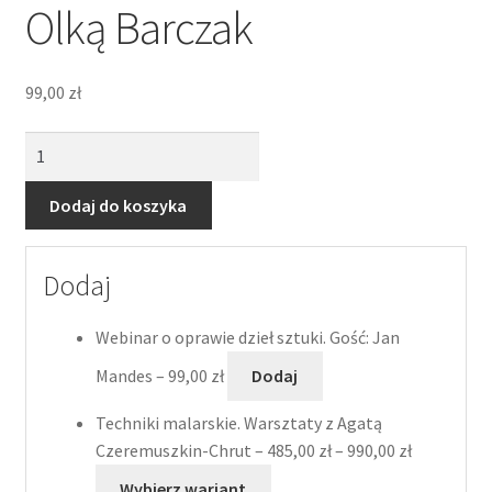
Olką Barczak
99,00
zł
ilość
Kolor
w
Dodaj do koszyka
domu
kolekcjonera,
Dodaj
czyli
jak
zarządzić
Webinar o oprawie dzieł sztuki. Gość: Jan
paletą
Mandes –
99,00
zł
Dodaj
kolorów
w
Techniki malarskie. Warsztaty z Agatą
domu,
Zakres
Czeremuszkin-Chrut –
485,00
zł
–
990,00
zł
w
cen:
Wybierz wariant