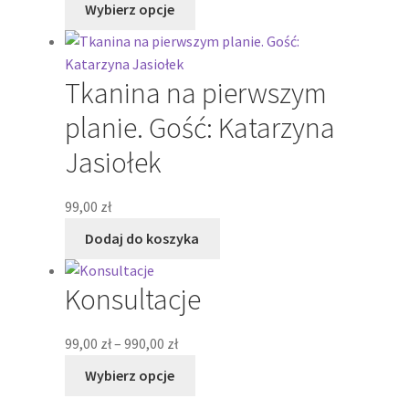
Wybierz opcje
od
produkt
585,00 zł
ma
do
wiele
Tkanina na pierwszym
1
wariantów.
200,00 zł
Opcje
planie. Gość: Katarzyna
można
Jasiołek
wybrać
na
stronie
99,00
zł
produktu
Dodaj do koszyka
Konsultacje
Zakres
99,00
zł
–
990,00
zł
cen:
Ten
Wybierz opcje
od
produkt