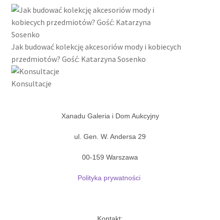
99,00 zł
ma
do
wiele
990,00 zł
wariantów.
Opcje
Jak budować kolekcję akcesoriów mody i kobiecych
można
przedmiotów? Gość: Katarzyna Sosenko
wybrać
na
Konsultacje
stronie
produktu
Xanadu Galeria i Dom Aukcyjny
ul. Gen. W. Andersa 29
00-159 Warszawa
Polityka prywatności
Kontakt: