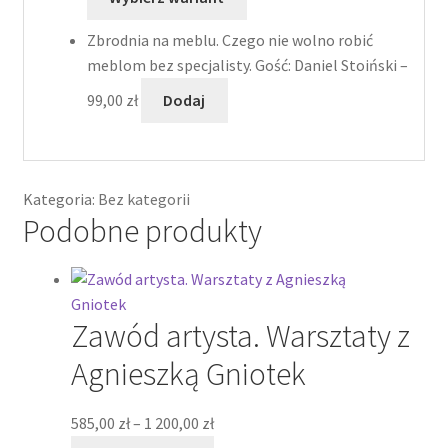
którym
od
króluje
485,00 zł
Zbrodnia na meblu. Czego nie wolno robić
sztuka?
do
meblom bez specjalisty. Gość: Daniel Stoiński –
Webinar
990,00 zł
99,00
zł
Dodaj
z
Olką
Barczak
Kategoria:
Bez kategorii
Podobne produkty
Zawód artysta. Warsztaty z
Agnieszką Gniotek
Zakres
585,00
zł
–
1 200,00
zł
cen:
Ten